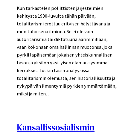
Kun tarkastelen poliittisten järjestelmien
kehitystä 1900-luvulta tähän päivään,
totalitarismi erottuu erityisen hälyttäväna ja
monitahoisena ilmiönä. Se ei ole vain
autoritarismia tai diktatuuria äärimmillään,
vaan kokonaan oma hallinnan muotonsa, joka
pyrkii läpäisemään jokaisen yhteiskunnallisen
tason ja yksilön yksityisen elämän syvimmät
kerrokset. Tutkin tässä analyysissa
totalitarismin olemusta, sen historiallisuutta ja
nykypäivän ilmentymiä pyrkien ymmärtämään,
miksi ja miten…
Kansallissosialismin