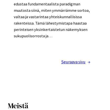
edustaa fundamentaalista paradigman
muutosta siinä, miten ymmärrämme sortoa,
valtaa ja vastarintaa yhteiskunnallisissa
rakenteissa. Tämä lähestymistapa haastaa
perinteisen yksinkertaistetun näkemyksen
sukupuolisorrosta ja…
Seuraava sivu
→
Meistä