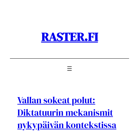
Siirry
sisältöön
RASTER.FI
Vallan sokeat polut:
Diktatuurin mekanismit
nykypäivän kontekstissa