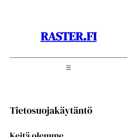
Siirry
sisältöön
RASTER.FI
Tietosuojakäytäntö
Keitä olemme