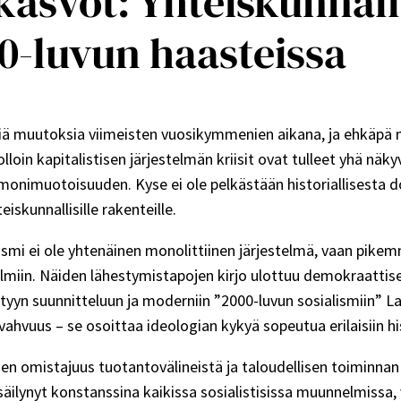
kasvot: Yhteiskunnal
0-luvun haasteissa
viä muutoksia viimeisten vuosikymmenien aikana, ja ehkäpä m
jolloin kapitalistisen järjestelmän kriisit ovat tulleet yhä 
a monimuotoisuuden. Kyse ei ole pelkästään historiallisesta 
eiskunnallisille rakenteille.
smi ei ole yhtenäinen monolittiinen järjestelmä, vaan pikem
gelmiin. Näiden lähestymistapojen kirjo ulottuu demokraatti
ttyyn suunnitteluun ja moderniin ”2000-luvun sosialismiin” L
vuus – se osoittaa ideologian kykyä sopeutua erilaisiin histori
en omistajuus tuotantovälineistä ja taloudellisen toiminnan 
ynyt konstanssina kaikissa sosialistisissa muunnelmissa, v