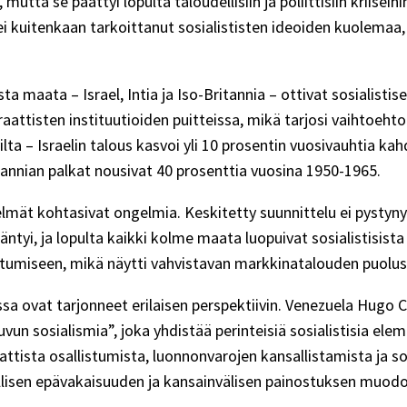
 mutta se päättyi lopulta taloudellisiin ja poliittisiin kriise
i kuitenkaan tarkoittanut sosialististen ideoiden kuolemaa,
a maata – Israel, Intia ja Iso-Britannia – ottivat sosialist
attisten instituutioiden puitteissa, mikä tarjosi vaihtoehto
ilta – Israelin talous kasvoi yli 10 prosentin vuosivauhtia
tannian palkat nousivat 40 prosenttia vuosina 1950-1965.
elmät kohtasivat ongelmia. Keskitetty suunnittelu ei pystyn
ntyi, ja lopulta kaikki kolme maata luopuivat sosialistisista
rastumiseen, mikä näytti vahvistavan markkinatalouden puol
sa ovat tarjonneet erilaisen perspektiivin. Venezuela Hugo C
n sosialismia”, joka yhdistää perinteisiä sosialistisia eleme
ttista osallistumista, luonnonvarojen kansallistamista ja 
llisen epävakaisuuden ja kansainvälisen painostuksen muodo