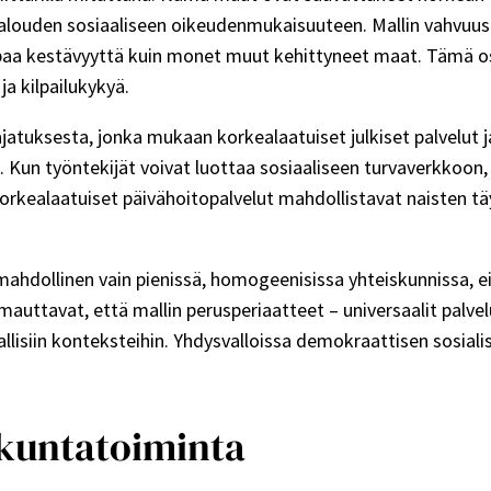
alouden sosiaaliseen oikeudenmukaisuuteen. Mallin vahvuus n
aa kestävyyttä kuin monet muut kehittyneet maat. Tämä osoit
a kilpailukykyä.
jatuksesta, jonka mukaan korkealaatuiset julkiset palvelut ja
. Kun työntekijät voivat luottaa sosiaaliseen turvaverkkoon
orkealaatuiset päivähoitopalvelut mahdollistavat naisten tä
 mahdollinen vain pienissä, homogeenisissa yhteiskunnissa, e
uttavat, että mallin perusperiaatteet – universaalit palvel
nallisiin konteksteihin. Yhdysvalloissa demokraattisen sosial
kuntatoiminta