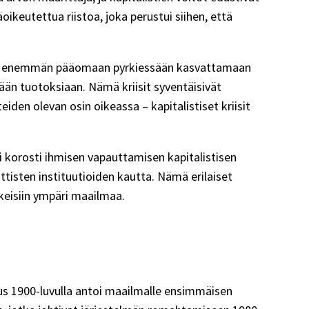
ikeutettua riistoa, joka perustui siihen, että
nsa yhä enemmän pääomaan pyrkiessään kasvattamaan
ymään tuotoksiaan. Nämä kriisit syventäisivät
eiden olevan osin oikeassa – kapitalistiset kriisit
mi korosti ihmisen vapauttamisen kapitalistisen
tisten instituutioiden kautta. Nämä erilaiset
kkeisiin ympäri maailmaa.
us 1900-luvulla antoi maailmalle ensimmäisen