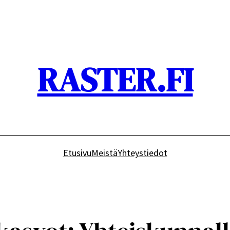
RASTER.FI
Etusivu
Meistä
Yhteystiedot