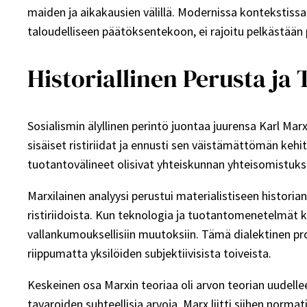
maiden ja aikakausien välillä. Modernissa kontekstiss
taloudelliseen päätöksentekoon, ei rajoitu pelkästään 
Historiallinen Perusta ja 
Sosialismin älyllinen perintö juontaa juurensa Karl Marx
sisäiset ristiriidat ja ennusti sen väistämättömän keh
tuotantovälineet olisivat yhteiskunnan yhteisomistukse
Marxilainen analyysi perustui materialistiseen histor
ristiriidoista. Kun teknologia ja tuotantomenetelmät ke
vallankumouksellisiin muutoksiin. Tämä dialektinen pros
riippumatta yksilöiden subjektiivisista toiveista.
Keskeinen osa Marxin teoriaa oli arvon teorian uudelle
tavaroiden suhteellisia arvoja, Marx liitti siihen norm