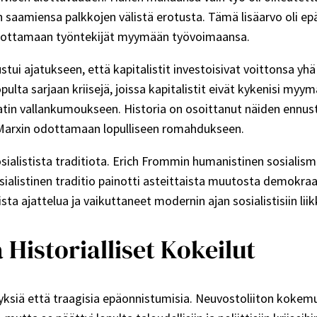
saamiensa palkkojen välistä erotusta. Tämä lisäarvo oli epäo
 pakottamaan työntekijät myymään työvoimaansa.
perustui ajatukseen, että kapitalistit investoisivat voitto
pulta sarjaan kriisejä, joissa kapitalistit eivät kykenisi my
riaatin vallankumoukseen. Historia on osoittanut näiden ennust
t Marxin odottamaan lopulliseen romahdukseen.
osialistista traditiota. Erich Frommin humanistinen sosialis
alistinen traditio painotti asteittaista muutosta demokraat
sta ajattelua ja vaikuttaneet modernin ajan sosialistisiin lii
Historialliset Kokeilut
yksiä että traagisia epäonnistumisia. Neuvostoliiton kokem