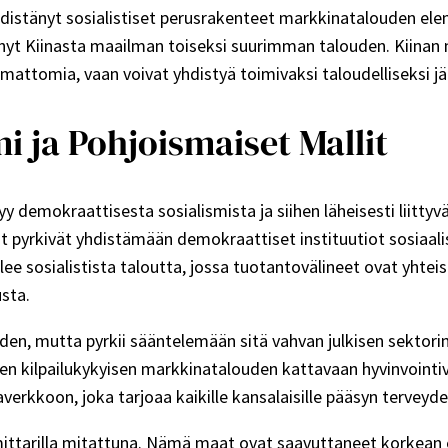
yhdistänyt sosialistiset perusrakenteet markkinatalouden eleme
t Kiinasta maailman toiseksi suurimman talouden. Kiinan mal
ttomia, vaan voivat yhdistyä toimivaksi taloudelliseksi jär
 ja Pohjoismaiset Mallit
 demokraattisesta sosialismista ja siihen läheisesti liittyv
t pyrkivät yhdistämään demokraattiset instituutiot sosiaa
elee sosialistista taloutta, jossa tuotantovälineet ovat yh
sta.
n, mutta pyrkii sääntelemään sitä vahvan julkisen sektorin 
n kilpailukykyisen markkinatalouden kattavaan hyvinvointi
averkkoon, joka tarjoaa kaikille kansalaisille pääsyn terveyd
ttarilla mitattuna. Nämä maat ovat saavuttaneet korkean el