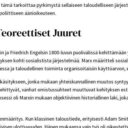
a tämä tarkoittaa pyrkimystä sellaiseen taloudelliseen järje
poliittiseen äänioikeuteen.
Teoreettiset Juuret
in ja Friedrich Engelsin 1800-luvun puolivälissä kehittämään 
ityksen kohti sosialistista järjestelmää. Marx määritteli so
ssa ja taloudellinen toiminta organisoitaisiin käyttöarvon, e
iankäsitykseen, jonka mukaan yhteiskunnallinen muutos synty
hittyvät, vanhat omistussuhteet muuttuvat kehityksen esteiks
essi oli Marxin mukaan objektiivinen historiallinen laki, jok
enmääritys. Kun klassinen taloustiede, erityisesti Adam Smi
atiivisen ulottuvuuden. Hänen mukaansa vain työ oli oikeutettu