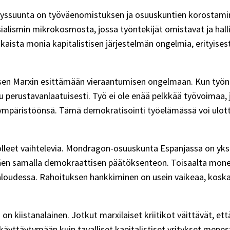
ityssuunta on työväenomistuksen ja osuuskuntien korostamine
ialismin mikrokosmosta, jossa työntekijät omistavat ja hall
aista monia kapitalistisen järjestelmän ongelmia, erityises
en Marxin esittämään vieraantumisen ongelmaan. Kun työnte
erustavanlaatuisesti. Työ ei ole enää pelkkää työvoimaa, 
öympäristöönsä. Tämä demokratisointi työelämässä voi ulottu
eet vaihtelevia. Mondragon-osuuskunta Espanjassa on yksi
lyttäen samalla demokraattisen päätöksenteon. Toisaalta m
ataloudessa. Rahoituksen hankkiminen on usein vaikeaa, kos
n kiistanalainen. Jotkut marxilaiset kriitikot väittävät, ett
käyttäytymään kuin tavalliset kapitalistiset yritykset mene