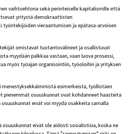
n vaihtoehtona sekä perinteiselle kapitalismille että
itsevat yritystä demokraattisten
ti työntekijöiden vieraantumisen ja epätasa-arvoisen
kijät omistavat tuotantovälineet ja osallistuvat
jota myydään palkkaa vastaan, vaan luova prosessi,
a myös työajan organisointiin, työoloihin ja yrityksen
 menestyksekkäimmistä esimerkeistä, työllistäen
onet pienemmät osuuskunnat ovat kohdanneet haasteita
ka osuuskunnat eivät voi myydä osakkeita samalla
ä osuuskunnat eivät ole aidosti sosialistisia, koska ne
styäkseen kilpailussa. Tämä ”rappeutumisen” riski on