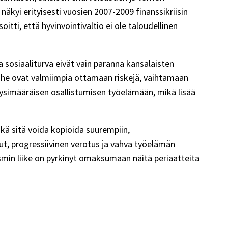
äkyi erityisesti vuosien 2007-2009 finanssikriisin
ti, että hyvinvointivaltio ei ole taloudellinen
 sosiaaliturva eivät vain paranna kansalaisten
, he ovat valmiimpia ottamaan riskejä, vaihtamaan
ysimääräisen osallistumisen työelämään, mikä lisää
ikä sitä voida kopioida suurempiin,
ut, progressiivinen verotus ja vahva työelämän
ismin liike on pyrkinyt omaksumaan näitä periaatteita