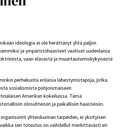
linen
ikään ideologia ei ole herättänyt yhtä paljon
näkyvämmiksi ja ympäristöhaasteet vaativat uudenlaisia
doktriinista, vaan elävästä ja muuntautumiskykyisestä
minkin perhekunta erilaisia lähestymistapoja, jotka
sesta sosialismista pohjoismaiseen
atinalaisen Amerikan kokeiluissa. Tämä
allisiin olosuhteisiin ja paikallisiin haasteisiin.
organisointi yhteiskunnan tarpeiden, ei yksityisen
aikka sen toteutus on vaihdellut merkittävästi eri