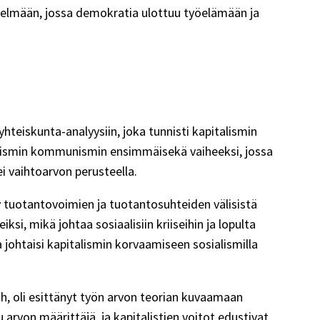
stelmään, jossa demokratia ulottuu työelämään ja
yhteiskunta-analyysiin, joka tunnisti kapitalismin
sialismin kommunismin ensimmäisekä vaiheeksi, jossa
i vaihtoarvon perusteella.
y tuotantovoimien ja tuotantosuhteiden välisistä
i, mikä johtaa sosiaalisiin kriiseihin ja lopulta
a johtaisi kapitalismin korvaamiseen sosialismilla
th, oli esittänyt työn arvon teorian kuvaamaan
 arvon määrittäjä, ja kapitalistien voitot edustivat