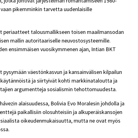
ihin, jotka johtivat järjestelmän romahtamiseen 1980-
 vaan pikemminkin tarvetta uudenlaisille
iset periaatteet talousmallikseen toisen maailmansodan
isen mallin autoritaariselle neuvostosysteemille.
 kahden ensimmäisen vuosikymmenen ajan, Intian BKT
yt pysymään väestönkasvun ja kansainvälisen kilpailun
 käytännöistä ja siirtyivät kohti markkinataloutta ja
ustajien argumentteja sosialismin tehottomuudesta.
hávezin alaisuudessa, Bolivia Evo Moralesin johdolla ja
nttejä paikallisiin olosuhteisiin ja alkuperäiskansojen
sosiaalista oikeudenmukaisuutta, mutta ne ovat myös
ssa.