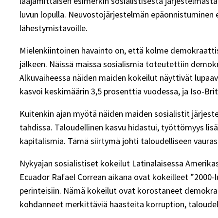
laajamittaisen esimerkin sosialistisesta järjestelmästä,
luvun lopulla. Neuvostojärjestelmän epäonnistuminen e
lähestymistavoille.
Mielenkiintoinen havainto on, että kolme demokraattist
jälkeen. Näissä maissa sosialismia toteutettiin demokra
Alkuvaiheessa näiden maiden kokeilut näyttivät lupaav
kasvoi keskimäärin 3,5 prosenttia vuodessa, ja Iso-Bri
Kuitenkin ajan myötä näiden maiden sosialistit järjest
tahdissa. Taloudellinen kasvu hidastui, työttömyys lisää
kapitalismia. Tämä siirtymä johti taloudelliseen vau
Nykyajan sosialistiset kokeilut Latinalaisessa Amerikas
Ecuador Rafael Correan aikana ovat kokeilleet ”2000-luvu
perinteisiin. Nämä kokeilut ovat korostaneet demokraa
kohdanneet merkittäviä haasteita korruption, taloude