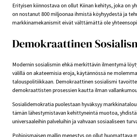
Erityisen kiinnostava on ollut Kiinan kehitys, joka on 
on nostanut 800 miljoonaa ihmistä köyhyydestä ja tehny
markkinamekanismit eivät välttämättä ole yhteensopima
Demokraattinen Sosialismi
Modernin sosialismin ehkä merkittävin ilmentymä löytyy
välillä on akateemisia eroja, käytännössä ne molemma
talouspolitiikkaan. Demokraattinen sosialismi tavoitt
demokraattisten prosessien kautta ilman vallankumou
Sosialidemokratia puolestaan hyväksyy markkinataloude
tämän lähestymistavan kehittyneintä muotoa, yhdistäe
universaaleihin palveluihin ja vahvaan sosiaaliseen turv
Pohjoismaisen mallin menestys on ollut huomattava mi