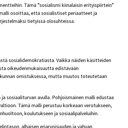
ntteihin. Tämä ”sosialismi kiinalaisin erityispiirtein”
li osoittaa, että sosialistiset periaatteet ja
jestelmäksi tietyissä olosuhteissa.
ästä sosialidemokratiasta. Vaikka näiden käsitteiden
lista oikeudenmukaisuutta edistävään
teiskunnan omistuksessa, mutta muutos toteutetaan
ja sosiaaliturvan avulla. Pohjoismainen malli edustaa
valtioon. Tämä malli perustuu korkeaan verotukseen,
enhuoltoon, koulutukseen ja sosiaalipalveluihin.
intason, alhaisen eriarvoisuuden ja vahvan