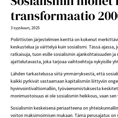
Sosialismin monet 
transformaatio 200
3 syyskuun, 2025
Poliittisten järjestelmien kenttä on kokenut merkittä
keskustelua ja väittelyä kuin sosialismi. Tässä ajassa, 
ratkaisuja, tuon esille sosialismin ajankohtaisuuden j
ajattelutavasta, joka tarjoaa vaihtoehtoja nykyisille yht
Lähden tarkastelussa siitä ymmärryksestä, että sosiali
kaikki pyrkivät vastaamaan kapitalismiin liittyviin on
hyvinvointivaltiomalliin, työväenomistuksesta keskite
monimuotoisuus ei ole sosialismin heikkous, vaan sen vah
Sosialismin keskeisenä periaatteena on yhteiskunnallin
voiton maksimoimisen mukaan. Tämä perusajatus on säil