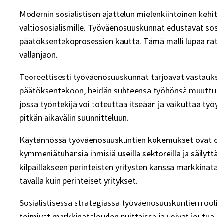
Modernin sosialistisen ajattelun mielenkiintoinen keh
valtiososialismille. Työväenosuuskunnat edustavat sos
päätöksentekoprosessien kautta. Tämä malli lupaa ratk
vallanjaon.
Teoreettisesti työväenosuuskunnat tarjoavat vastauks
päätöksentekoon, heidän suhteensa työhönsä muuttuu p
jossa työntekijä voi toteuttaa itseään ja vaikuttaa ty
pitkän aikavälin suunnitteluun.
Käytännössä työväenosuuskuntien kokemukset ovat oll
kymmeniätuhansia ihmisiä useilla sektoreilla ja säi
kilpaillakseen perinteisten yritysten kanssa markkin
tavalla kuin perinteiset yritykset.
Sosialistisessa strategiassa työväenosuuskuntien rooli o
toimivat markkinatalouden puitteissa ja voivat joutua 