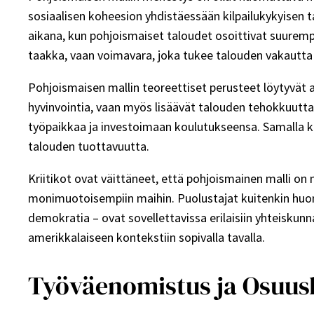
sosiaalisen koheesion yhdistäessään kilpailukykyisen t
aikana, kun pohjoismaiset taloudet osoittivat suuremp
taakka, vaan voimavara, joka tukee talouden vakautta j
Pohjoismaisen mallin teoreettiset perusteet löytyvät a
hyvinvointia, vaan myös lisäävät talouden tehokkuutta
työpaikkaa ja investoimaan koulutukseensa. Samalla k
talouden tuottavuutta.
Kriitikot ovat väittäneet, että pohjoismainen malli on
monimuotoisempiin maihin. Puolustajat kuitenkin huoma
demokratia – ovat sovellettavissa erilaisiin yhteiskun
amerikkalaiseen kontekstiin sopivalla tavalla.
Työväenomistus ja Osuus